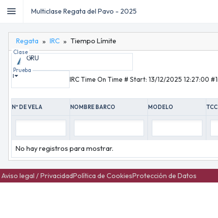
menu
Multiclase Regata del Pavo - 2025
Regata
IRC
Tiempo Límite
home
Inicio
Clase
CRU
dashboard
Regata
sailing
Prueba
Inscripciones
1
IRC Time On Time # Start: 13/12/2025 12:27:00 #
keyboard_arrow_down
IRC
redeem
Certificados
Tiempos
timer
Nº DE VELA
NOMBRE BARCO
MODELO
TCC
Límite
emoji_events
Resultados
No hay registros para mostrar.
Aviso legal / Privacidad
Política de Cookies
Protección de Datos