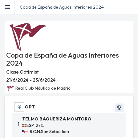
menu
menu
Copa de España de Aguas Interiores 2024
home
Inicio
dashboard
Regata
sailing
Inscripciones
group
Personal
Copa de España de Aguas Interiores
record_voice_over
TOA
2024
Panel
dashboard
keyboard_arrow_down
del
Clase Optimist
Jurado
21/6/2024 - 23/6/2024
emoji_events
Resultados
Real Club Náutico de Madrid
OPT
emoji_events
TELMO BAQUERIZA MONTORO
1
ESP-2715
R.C.N.San Sebastián