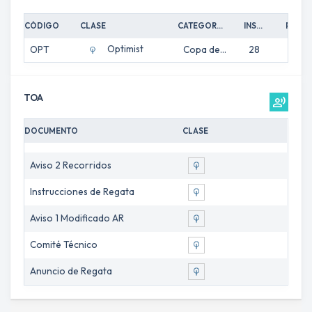
CÓDIGO
CLASE
CATEGORÍA
INSCRIPCIONES
PRUEBAS
Optimist
OPT
Copa de España
28
6
TOA
record_voice_over
DOCUMENTO
CLASE
Aviso 2 Recorridos
Instrucciones de Regata
Aviso 1 Modificado AR
Comité Técnico
Anuncio de Regata